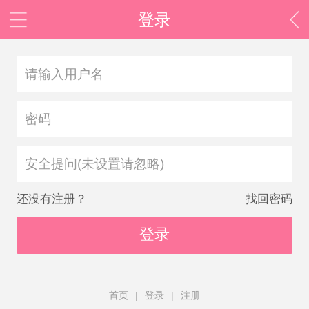
登录
安全提问(未设置请忽略)
还没有注册？
找回密码
登录
首页
|
登录
|
注册