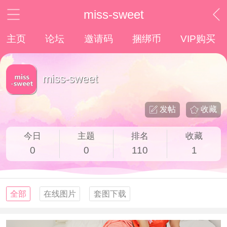
miss-sweet
主页
论坛
邀请码
捆绑币
VIP购买
miss-sweet
发帖
收藏
今日
主题
排名
收藏
0
0
110
1
全部
在线图片
套图下载